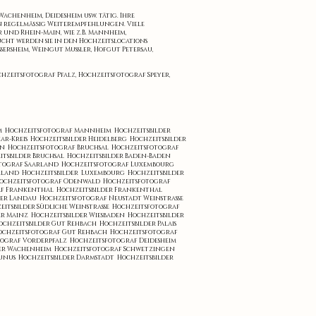
achenheim, Deidesheim usw. tätig. Ihre
en regelmäßig Weiterempfehlungen. Viele
 und Rhein-Main, wie z.B. Mannheim,
ucht werden sie in den Hochzeitslocations
sersheim, Weingut Mussler, Hofgut Petersau,
zeitsfotograf Pfalz, Hochzeitsfotograf Speyer,
im
Hochzeitsfotograf Mannheim
Hochzeitsbilder
ar-Kreis
Hochzeitsbilder Heidelberg
Hochzeitsbilder
en
Hochzeitsfotograf Bruchsal
Hochzeitsfotograf
itsbilder Bruchsal
Hochzeitsbilder Baden-Baden
otograf Saarland
Hochzeitsfotograf Luxembourg
arland
Hochzeitsbilder Luxembourg
Hochzeitsbilder
ochzeitsfotograf Odenwald
Hochzeitsfotograf
af Frankenthal
Hochzeitsbilder Frankenthal
der Landau
Hochzeitsfotograf Neustadt Weinstrasse
eitsbilder Südliche Weinstrasse
Hochzeitsfotograf
er Mainz
Hochzeitsbilder Wiesbaden
Hochzeitsbilder
ochzeitsbilder Gut Rehbach
Hochzeitsbilder Palais
ochzeitsfotograf Gut Rehbach
Hochzeitsfotograf
tograf Vorderpfalz
Hochzeitsfotograf Deidesheim
der Wachenheim
Hochzeitsfotograf Schwetzingen
aunus
Hochzeitsbilder Darmstadt
Hochzeitsbilder