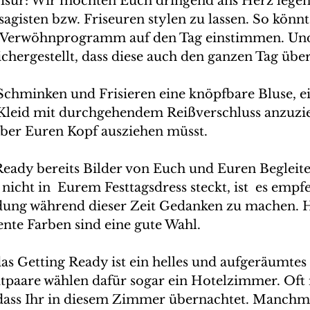
isur: Wir möchten Euch dringend ans Herz legen
sagisten bzw. Friseuren stylen zu lassen. So könnt
m Verwöhnprogramm auf den Tag einstimmen. Und 
chergestellt, dass diese auch den ganzen Tag übe
Schminken und Frisieren eine knöpfbare Bluse, 
 Kleid mit durchgehendem Reißverschluss anzuzi
 über Euren Kopf ausziehen müsst. 
eady bereits Bilder von Euch und Euren Begleite
icht in  Eurem Festtagsdress steckt, ist  es empf
idung während dieser Zeit Gedanken zu machen. H
nte Farben sind eine gute Wahl.
 das Getting Ready ist ein helles und aufgeräumt
utpaare wählen dafür sogar ein Hotelzimmer. Oft i
dass Ihr in diesem Zimmer übernachtet. Manchma