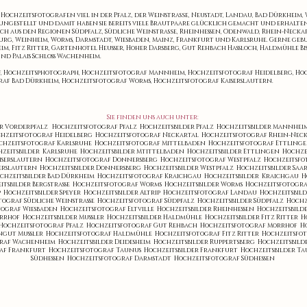
ochzeitsfotografen viel in der Pfalz, der Weinstraße, Neustadt, Landau, Bad Dürkheim, W
ungestellt und damit haben sie bereits viele Brautpaare glücklich gemacht und erhalt
ch aus den Regionen Südpfalz, Südliche Weinstraße, Rheinhessen, Odenwald, Rhein-Neckar
urg, Weinheim, Worms, Darmstadt, Wiesbaden, Mainz, Frankfurt und Karlsruhe. Gerne geb
, Fitz Ritter, Gartenhotel Heusser, Hoher Darsberg, Gut Rehbach Hassloch, Haldmühle Bis
nd Palais Schloss Wachenheim.
, Hochzeitsphotograph, Hochzeitsfotograf Mannheim, Hochzeitsfotograf Heidelberg, Hoch
af Bad Dürkheim, Hochzeitsfotograf Worms, Hochzeitsfotograf Kaiserslautern.
Sie finden uns auch unter:
er Vorderpfalz
Hochzeitsfotograf Pfalz
Hochzeitsbilder Pfalz
Hochzeitsbilder Mannhe
hzeitsfotograf Heidelberg
Hochzeitsfotograf Neckartal
Hochzeitsfotograf Rhein-Neck
chzeitsfotograf Karlsruhe
Hochzeitsfotograf Mittelbaden
Hochzeitsfotograf Ettling
zeitsbilder Karlsruhe
Hochzeitsbilder Mtittelbaden
Hochzeitsbilder Ettlingen
Hochze
iserslautern
Hochzeitsfotograf Donnersberg
Hochzeitsfotograf Westpfalz
Hochzeitsf
serslautern
Hochzeitsbilder Donnersberg
Hochzeitsbilder Westpfalz
Hochzeitsbilder Sa
chzeitsbilder Bad Dürkheim
Hochzeitsfotograf Kraichgau
Hochzeitsbilder Kraichgau
H
itsbilder Bergstrasse
Hochzeitsfotograf Worms
Hochzeitsbilder Worms
Hochzeitsfotogr
p
Hochzeitsbilder Speyer
Hochzeitsbilder Altrip
Hochzeitsfotograf Landau
Hochzeitsbil
tograf Südliche Weinstrasse
Hochzeitsfotograf Südpfalz
Hochzeitsbilder Südpfalz
Hochz
tograf Wiesbaden
Hochzeitsfotograf Eltville
Hochzeitsbilder Rheinhessen
Hochzeitsbild
orrhof
Hochzeitsbilder Mussler
Hochzeitsbilder Haldmühle
Hochzeitsbilder Fitz Ritter
H
Hochzeitsfotograf Pfalz
Hochzeitsfotograf Gut Rehbach
Hochzeitsfotograf Morrhof
H
ngut Mussler
Hochzeitsfotograf Haldmühle
Hochzeitsfotograf Fitz Ritter
Hochzeitsfo
graf Wachenheim
Hochzeitsbilder Deidesheim
Hochzeitsbilder Ruppertsberg
Hochzeitsbil
raf Frankfurt
Hochzeitsfotograf Taunus
Hochzeitsbilder Frankfurt
Hochzeitsbilder T
Südhessen
Hochzeitsfotograf Darmstadt
Hochzeitsfotograf Südhessen