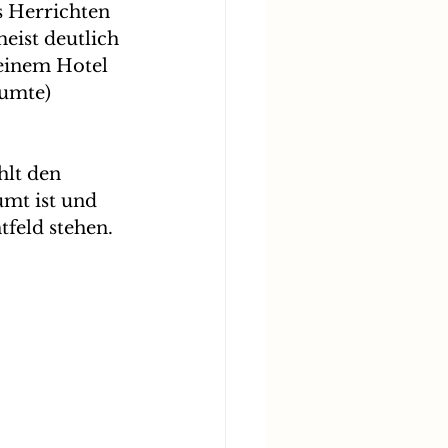
s Herrichten 
eist deutlich 
 einem Hotel 
umte) 
lt den 
mt ist und 
feld stehen. 