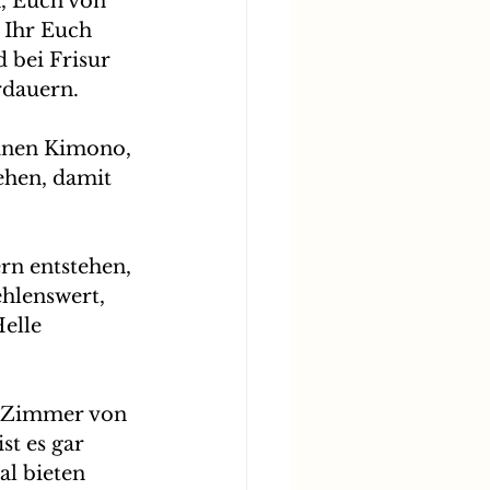
, Euch von 
 Ihr Euch 
bei Frisur 
rdauern. 
einen Kimono, 
ehen, damit 
rn entstehen, 
ehlenswert, 
elle 
es Zimmer von 
st es gar 
l bieten 