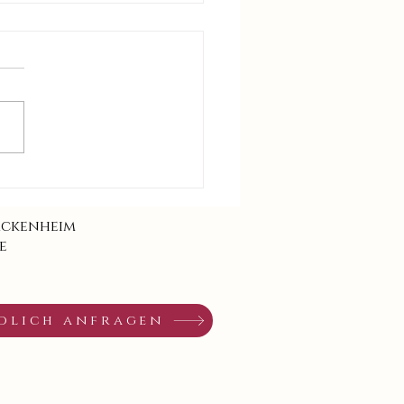
 und Philippe - Hochzeit
uirnheim/Boßweiler
ackenheim
e
dlich anfragen