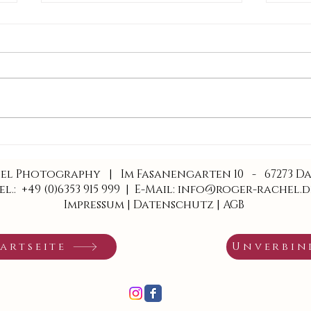
Stefanie und Stefan - Hochzeit
Paula
in der Manufaktur in Mannheim
in Q
hel Photography
|
Im Fasanengarten 10 - 67273 D
el.: +49 (0)6353 915 999 |
E-Mail: info@roger-rachel.d
Impressum
|
Datenschutz
|
AGB
artseite
Unverbin