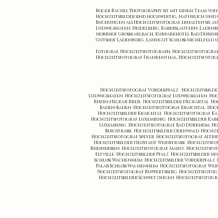
Roger Rachel Photography ist mit einem Team von H
Hochzeitsbilder sind hochwertig, natürlich und 
Buchungen als Hochzeitsfotograf erhalten sie au
Ludwigshafen, Heidelberg, Kaiserslautern, Ladenb
Morrhof Grosskarlbach, Kurparkhotel Bad Dürkheim
Gutshof Ladenburg, Landgut Schloss Michelfeld u
Fotograf, Hochzeitsfotograph, Hochzeitsfotograf
Hochzeitsfotograf Frankenthal, Hochzeitsfotogr
Hochzeitsfotograf Vorderpfalz
Hochzeitsbild
Ludwigshafen
Hochzeitsfotograf Ludwigshafen
Hoc
Rhein-Neckar-Kreis
Hochzeitsbilder Neckartal
Ho
Baden-Baden
Hochzeitsfotograf Kraichtal
Hoch
Hochzeitsbilder Kraichtal
Hochzeitsfotograf Ka
Hochzeitsfotograf Luxemburg
Hochzeitsbilder Kai
Luxemburg
Hochzeitsfotograf Bad Dürkheim
Ho
Bergstrasse
Hochzeitsbilder Odenwald
Hochze
Hochzeitsfotograf Speyer
Hochzeitsfotograf Altri
Hochzeitsbilder Neustadt Weinstrasse
Hochzeitsfo
Rheinhessen
Hochzeitsfotograf Mainz
Hochzeitsfo
Eltville
Hochzeitsbilder Pfalz
Hochzeitsbilder M
Schloss Wachenheim
Hochzeitsbilder Vorderpfalz
Palais Schloss Wachenheim
Hochzeitsfotograf Wei
Hochzeitsfotograf Ruppertsberg
Hochzeitsfoto
Hochzeitsbilder Schwetzingen
Hochzeitsfotog