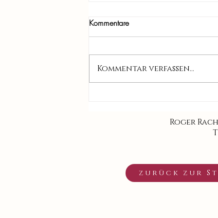
Kommentare
Kommentar verfassen...
Linda und Gustav - Hochzeit im
Hofgut Gönnheim
Roger Rac
T
zurück zur St