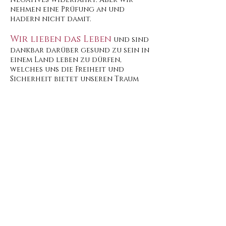
nehmen eine Prüfung an und
hadern nicht damit.
Wir lieben das Leben
und sind
dankbar darüber gesund zu sein in
einem Land leben zu dürfen,
welches uns die Freiheit und
Sicherheit bietet unseren Traum
verwirklichen zu können.
Wir lieben uns
, denn zusammen
sind viel mehr als die Summe
unserer beiden Individuen. Unser
Trauspruch war „Das Tiefe an der
Liebe ist die Freundschaft“. Wir
sind und waren einander immer
Ehegatte, Geliebter und bester
Freund. Und Freundschaft ist wie
guter Whisky: je älter er wird,
desto voller und komplexer
schmeckt ... und desto wertvoller
ist er.