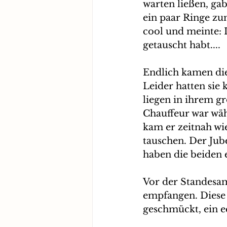
warten ließen, ga
ein paar Ringe zu
cool und meinte: I
getauscht habt....
Endlich kamen die
Leider hatten sie 
liegen in ihrem g
Chauffeur war wäh
kam er zeitnah wi
tauschen. Der Jube
haben die beiden e
Vor der Standesam
empfangen. Diese 
geschmückt, ein ec