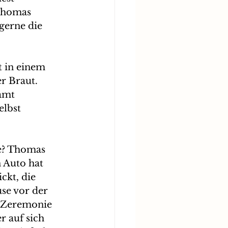
Thomas 
 gerne die 
 in einem 
r Braut. 
amt 
elbst 
e? Thomas 
 Auto hat 
ckt, die 
se vor der 
e Zeremonie 
 auf sich 