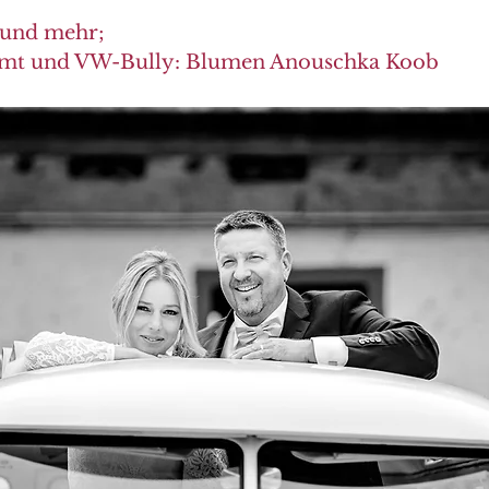
und mehr; 
amt und VW-Bully: 
Blumen Anouschka Koob