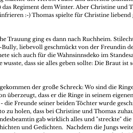
 das Regiment dem Winter. Aber Christine und 
einfrieren :-) Thomas spielte für Christine liebend
he Trauung ging es dann nach Ruchheim. Stilecht
ully, liebevoll geschmückt von der Freundin de
ete sich auch für die Wahnsinnsdeko im Standes
 wusste, dass sie alles geben sollte: Die Braut ist s
gekommen der große Schreck: Wo sind die Ring
on überzeugt, dass er die Ringe in seinem eigenen
o - die Freunde seiner beiden Töchter wurde geschi
o zu holen, dass bei Christine und Thomas zuhau
andesbeamtin gab wirklich alles und "streckte" di
hichten und Gedichten.  Nachdem die Jungs weiter