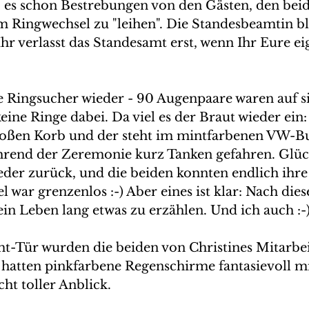
b es schon Bestrebungen von den Gästen, den beid
m Ringwechsel zu "leihen". Die Standesbeamtin bl
hr verlasst das Standesamt erst, wenn Ihr Eure e
 Ringsucher wieder - 90 Augenpaare waren auf sie
keine Ringe dabei. Da viel es der Braut wieder ein:
roßen Korb und der steht im mintfarbenen VW-Bul
rend der Zeremonie kurz Tanken gefahren. Glüc
eder zurück, und die beiden konnten endlich ihre
l war grenzenlos :-) Aber eines ist klar: Nach die
in Leben lang etwas zu erzählen. Und ich auch :-)
t-Tür wurden die beiden von Christines Mitarbei
hatten pinkfarbene Regenschirme fantasievoll m
ht toller Anblick. 