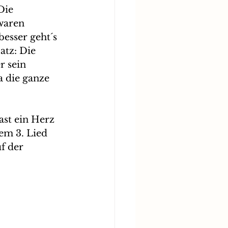
Die 
waren 
esser geht´s 
atz: Die 
r sein 
 die ganze 
ast ein Herz 
em 3. Lied 
f der 