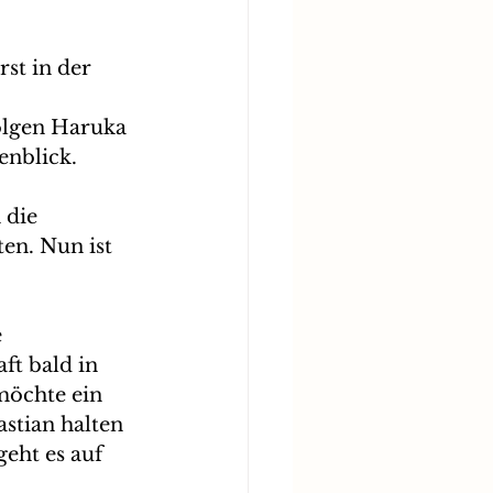
st in der 
 
olgen Haruka 
enblick. 
 die 
ten. Nun ist 
 
ft bald in 
möchte ein 
stian halten 
eht es auf 