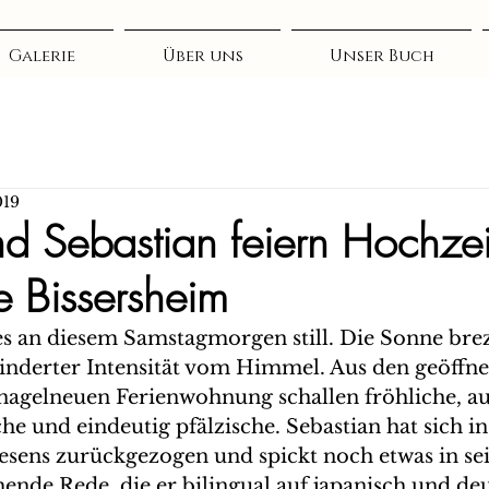
Galerie
Über uns
Unser Buch
019
d Sebastian feiern Hochzeit
 Bissersheim
es an diesem Samstagmorgen still. Die Sonne breze
derter Intensität vom Himmel. Aus den geöffnet
nagelneuen Ferienwohnung schallen fröhliche, au
e und eindeutig pfälzische. Sebastian hat sich in
sens zurückgezogen und spickt noch etwas in sei
nde Rede, die er bilingual auf japanisch und deut