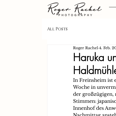
All Posts
Roger Rachel
4. Feb. 2
Haruka un
Haldmühle
In Freinsheim ist 
Woche in unvermin
der großzügigen, 
Stimmen: japanisch
Innenhof des Anwe
Nachmittag anstehe