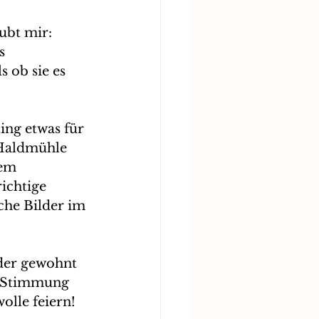
ubt mir: 
s 
 ob sie es 
ing etwas für 
 Haldmühle 
em 
ichtige 
che Bilder im 
der gewohnt 
e Stimmung 
olle feiern! 