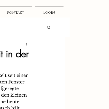
Kontakt
Login
 in der
lt seit einer 
en Fenster 
fgeregte 
 den kleinen 
ne heute 
sch hält. 