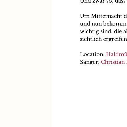
Und zwar so, dass 
Um Mitternacht da
und nun bekommt 
wichtig sind, die
sichtlich ergreife
Location: 
Haldmü
Sänger: 
Christian