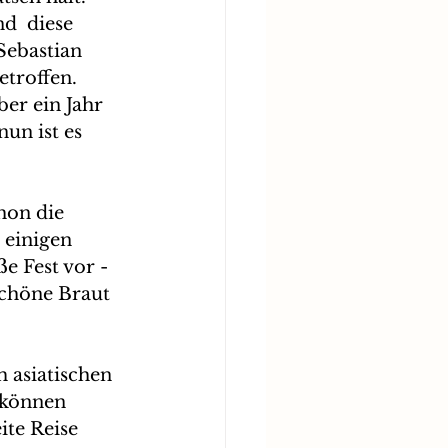
d  diese 
Sebastian 
etroffen. 
ber ein Jahr 
un ist es 
hon die 
 einigen 
e Fest vor - 
schöne Braut 
 asiatischen 
 können 
ite Reise 