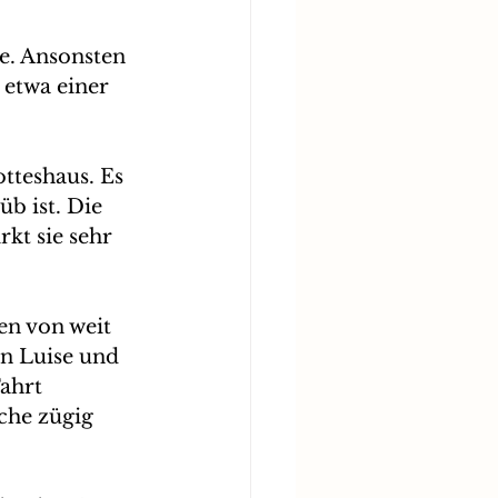
e. Ansonsten 
 etwa einer 
tteshaus. Es 
b ist. Die 
kt sie sehr 
en von weit 
n Luise und 
ahrt 
che zügig 