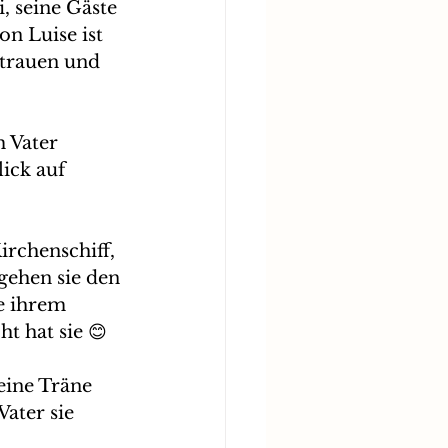
, seine Gäste 
n Luise ist 
 trauen und 
 Vater 
ick auf 
irchenschiff, 
gehen sie den 
e ihrem 
 hat sie 😊
eine Träne 
ater sie 