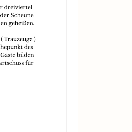
 dreiviertel 
 der Scheune 
men geheißen.
( Trauzeuge ) 
öhepunkt des 
Gäste bilden 
rtschuss für 