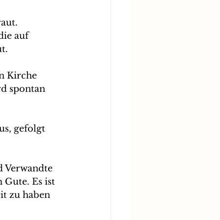
aut. 
ie auf 
t.
n Kirche 
rd spontan 
s, gefolgt 
d Verwandte 
Gute. Es ist 
it zu haben 