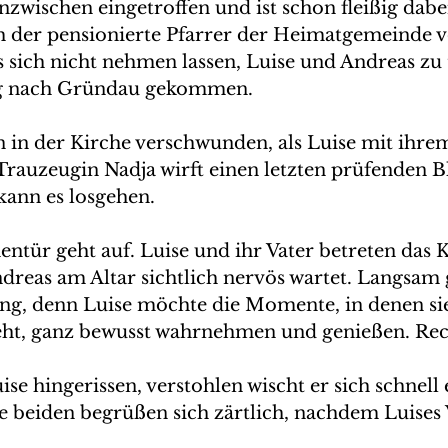
nzwischen eingetroffen und ist schon fleißig dabei
 der pensionierte Pfarrer der Heimatgemeinde vo
s sich nicht nehmen lassen, Luise und Andreas zu
eg nach Gründau gekommen.
n in der Kirche verschwunden, als Luise mit ihrem
 Trauzeugin Nadja wirft einen letzten prüfenden Bl
 kann es losgehen.
ntür geht auf. Luise und ihr Vater betreten das K
dreas am Altar sichtlich nervös wartet. Langsam 
ng, denn Luise möchte die Momente, in denen si
t, ganz bewusst wahrnehmen und genießen. Recht
ise hingerissen, verstohlen wischt er sich schnell 
e beiden begrüßen sich zärtlich, nachdem Luises V