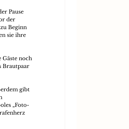
der Pause 
or der 
 zu Beginn 
n sie ihre 
e Gäste noch 
s Brautpaar 
ßerdem gibt 
n 
oles „Foto-
grafenherz 