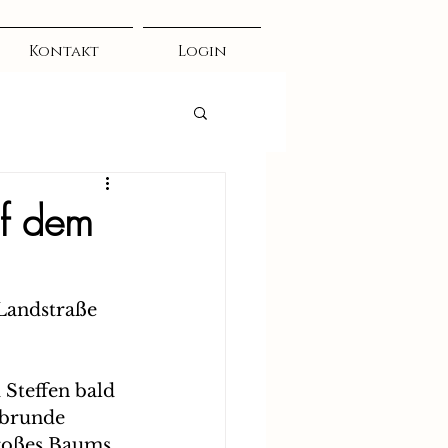
Kontakt
Login
uf dem
Landstraße 
Steffen bald 
albrunde 
roßes Baums 