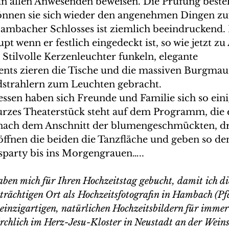
un allen Anwesenden beweisen. Die Prüfung besteh
önnen sie sich wieder den angenehmen Dingen z
Hambacher Schlosses ist ziemlich beeindruckend. 
 wenn er festlich eingedeckt ist, so wie jetzt zu 
 Stilvolle Kerzenleuchter funkeln, elegante 
ts zieren die Tische und die massiven Burgmau
strahlern zum Leuchten gebracht. 
urzes Theaterstück steht auf dem Programm, die 
nach dem Anschnitt der blumengeschmückten, dr
öffnen die beiden die Tanzfläche und geben so den
sparty bis ins Morgengrauen…..
aben mich für Ihren Hochzeitstag gebucht, damit ich di
trächtigen Ort als Hochzeitsfotografin in Hambach (Pfal
einzigartigen, natürlichen Hochzeitsbildern für immer 
irchlich im Herz-Jesu-Kloster in Neustadt an der Weins