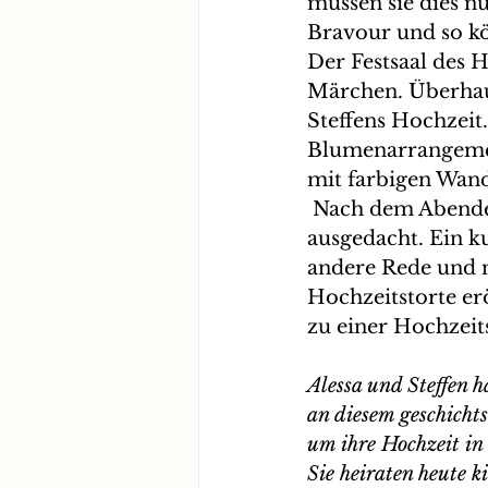
müssen sie dies n
Bravour und so k
Der Festsaal des 
Märchen. Überhaupt
Steffens Hochzeit.
Blumenarrangemen
mit farbigen Wand
 Nach dem Abendessen haben sich Freunde und Familie sich so einiges 
ausgedacht. Ein k
andere Rede und 
Hochzeitstorte er
zu einer Hochzeit
Alessa und Steffen h
an diesem geschichts
um ihre Hochzeit in 
Sie heiraten heute k