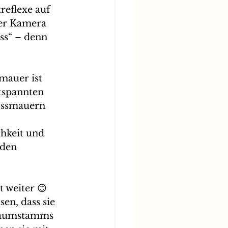
eflexe auf 
er Kamera 
ss“ – denn 
mauer ist 
tspannten 
ossmauern 
 
hkeit und 
den 
 weiter 😊 
en, dass sie 
 Baumstamms 