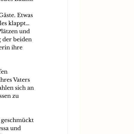
Gäste. Etwas 
lles klappt…
Plätzen und 
 der beiden 
rin ihre 
en 
hres Vaters 
hlen sich an 
ssen zu 
 geschmückt 
essa und 