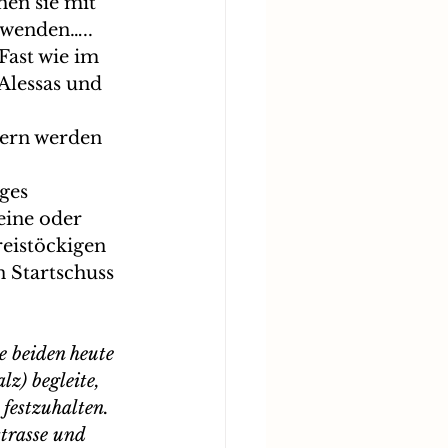
en sie mit 
uwenden…..
Fast wie im 
Alessas und 
ern werden 
eine oder 
eistöckigen 
 Startschuss 
e beiden heute 
z) begleite, 
festzuhalten. 
trasse und 