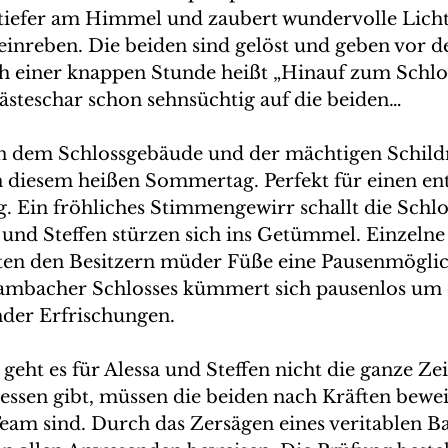
 tiefer am Himmel und zaubert wundervolle Lichtr
nreben. Die beiden sind gelöst und geben vor d
ach einer knappen Stunde heißt „Hinauf zum Schlo
Gästeschar schon sehnsüchtig auf die beiden…
n dem Schlossgebäude und der mächtigen Schild
 diesem heißen Sommertag. Perfekt für einen en
 Ein fröhliches Stimmengewirr schallt die Schl
und Steffen stürzen sich ins Getümmel. Einzelne
en den Besitzern müder Füße eine Pausenmöglic
Hambacher Schlosses kümmert sich pausenlos um 
der Erfrischungen.
geht es für Alessa und Steffen nicht die ganze Zeit
essen gibt, müssen die beiden nach Kräften beweis
 Team sind. Durch das Zersägen eines veritablen