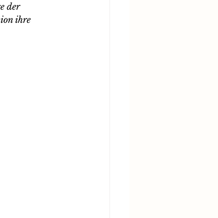
e der 
on ihre 