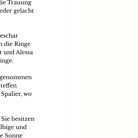
die Trauung 
eder gelacht 
eschar 
 die Ringe 
t und Alessa 
nge.  
ng genommen 
teffen 
Spalier, wo 
Sie besitzen 
lbige und 
ie Sonne 