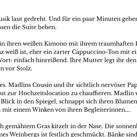
sik laut gedreht. Und für ein paar Minuten gebe
ssen die Suite beben. 
in ihren weißen Kimono mit ihrem traumhaften B
nz weiß ist, eher ein zarter Cappuccino-Ton mit e
ort: einfach hinreißend. Ihre Mutter legt ihr de
n vor Stolz.
es. Madlins Cousin und ihr sichtlich nervöser Pap
ut zur Hochzeitslocation zu chauffieren. Madlin w
 Blick in den Spiegel, schnappt sich ihren Blume
h mit einem Winken von ihren Begleiterinnen….
ch gemähtem Gras kitzelt in der Nase. Die sonne
es Weinbergs ist festlich geschmückt. Bänke sind