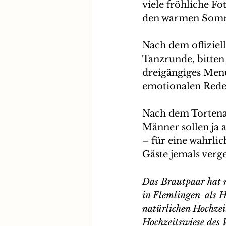
viele fröhliche F
den warmen Somm
Nach dem offiziel
Tanzrunde, bitten
dreigängiges Menü
emotionalen Reden
Nach dem Tortena
Männer sollen ja a
– für eine wahrlic
Gäste jemals verge
Das Brautpaar hat m
in Flemlingen  als H
natürlichen Hochzeit
Hochzeitswiese des 