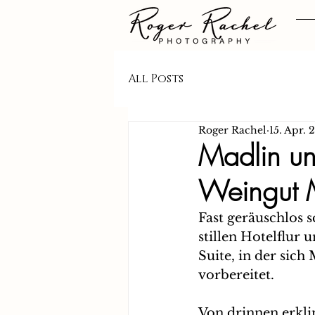
All Posts
Roger Rachel
15. Apr.
Madlin un
Weingut M
Fast geräuschlos s
stillen Hotelflur
Suite, in der sic
vorbereitet.
Von drinnen erklin