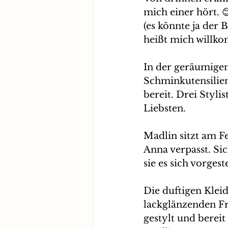
mich einer hört. 
(es könnte ja der 
heißt mich willk
In der geräumigen
Schminkutensilien
bereit. Drei Styl
Liebsten. 
Madlin sitzt am F
Anna verpasst. Sic
sie es sich vorges
Die duftigen Klei
lackglänzenden Fr
gestylt und berei