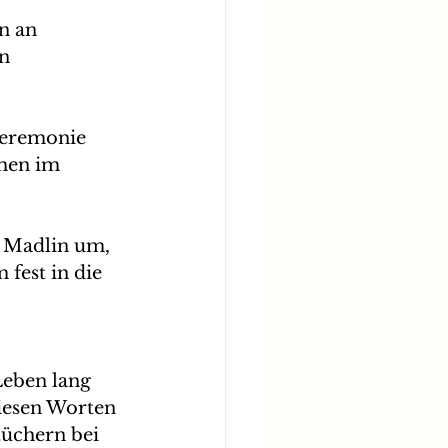
n an 
n 
zeremonie 
hen im 
u Madlin um, 
fest in die 
Leben lang 
diesen Worten 
tüchern bei 