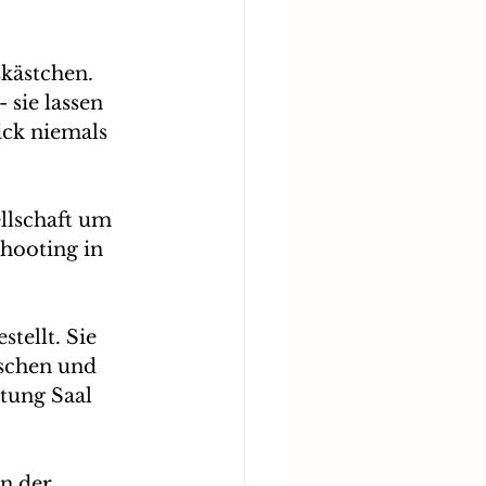
kästchen. 
sie lassen 
lick niemals 
llschaft um 
hooting in 
tellt. Sie 
schen und 
tung Saal 
n der 