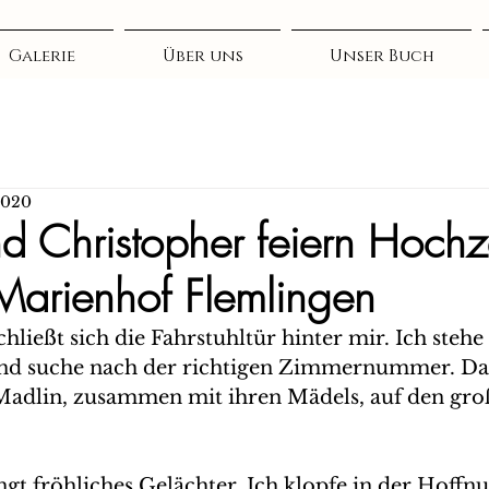
Galerie
Über uns
Unser Buch
 2020
d Christopher feiern Hochze
arienhof Flemlingen
chließt sich die Fahrstuhltür hinter mir. Ich stehe
 und suche nach der richtigen Zimmernummer. Da, h
h Madlin, zusammen mit ihren Mädels, auf den gro
gt fröhliches Gelächter. Ich klopfe in der Hoffnu