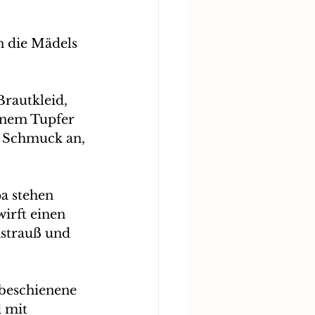
n die Mädels 
rautkleid, 
inem Tupfer 
n Schmuck an, 
a stehen 
irft einen 
nstrauß und 
nbeschienene 
 mit 