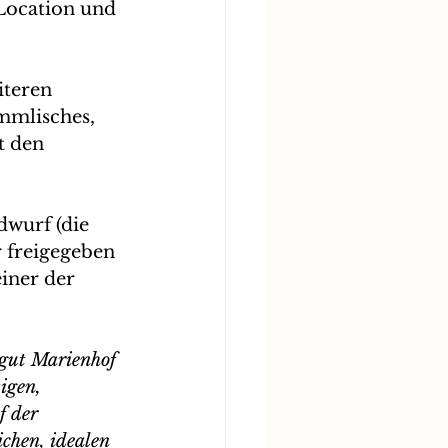
Location und 
iteren 
mmlisches, 
t den 
wurf (die 
r freigegeben 
iner der 
gut Marienhof 
igen, 
f der 
chen, idealen 