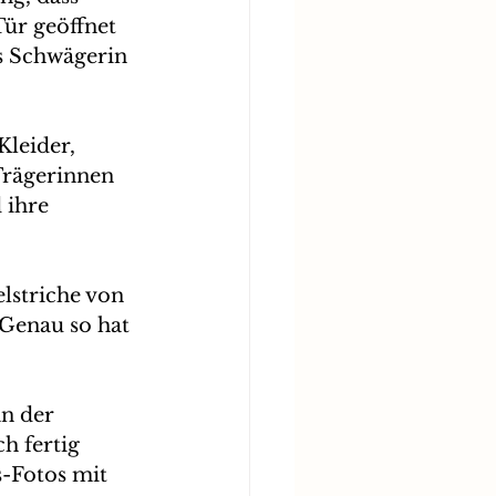
Tür geöffnet 
ns Schwägerin 
leider, 
Trägerinnen 
 ihre 
lstriche von 
 Genau so hat 
n der 
h fertig 
-Fotos mit 