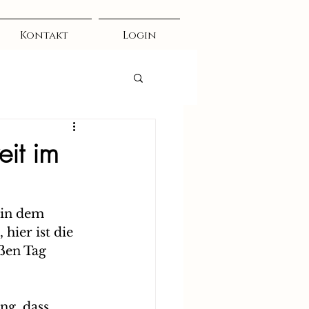
Kontakt
Login
it im
 in dem 
ier ist die 
ßen Tag 
ng, dass 