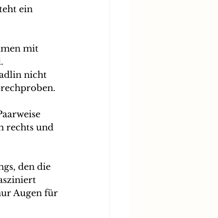
eht ein 
mmen mit 
. 
dlin nicht 
prechproben.
Paarweise 
 rechts und 
gs, den die 
sziniert 
ur Augen für 