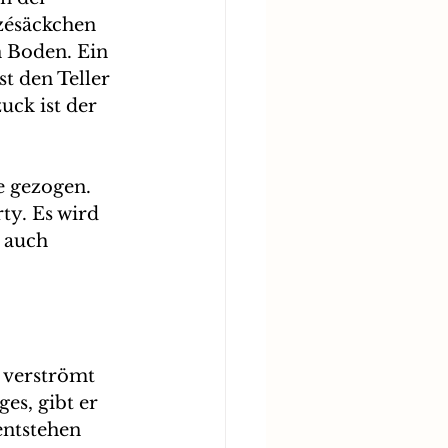
azésäckchen 
n Boden. Ein 
t den Teller 
uck ist der 
e gezogen. 
ty. Es wird 
 auch 
 verströmt 
es, gibt er 
entstehen 