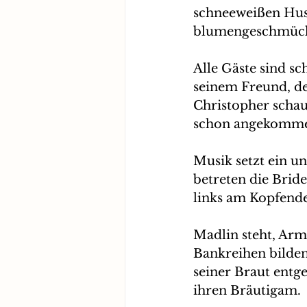
schneeweißen Hus
blumengeschmückt
Alle Gäste sind s
seinem Freund, der
Christopher schau
schon angekommen 
Musik setzt ein un
betreten die Brid
links am Kopfende
Madlin steht, Arm
Bankreihen bilden.
seiner Braut entg
ihren Bräutigam. 