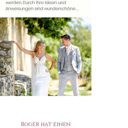
werden. Durch ihre Ideen und 
Anweisungen sind wunderschöne 
Bilder von uns und unseren Liebsten 
entstanden. Uns hat von Anfang an 
gefallen, dass Andrea die besonderen 
Momente während der Trauung, des 
Empfangs und der Feier so schön und 
natürlich festhalten kann. Das ist ihr an 
unserem großen Tag auch zu 100% 
gelungen. Ein absolutes Highlight war 
natürlich auch die Rückspultaste!

Wir können Andrea uneingeschränkt 
weiterempfehlen! Herzlichen Dank für 
alles!

Einen ganz großen Dank auch an 
Melanie, die eine supergute Arbeit im 
Hintergrund macht!
Roger hat einen