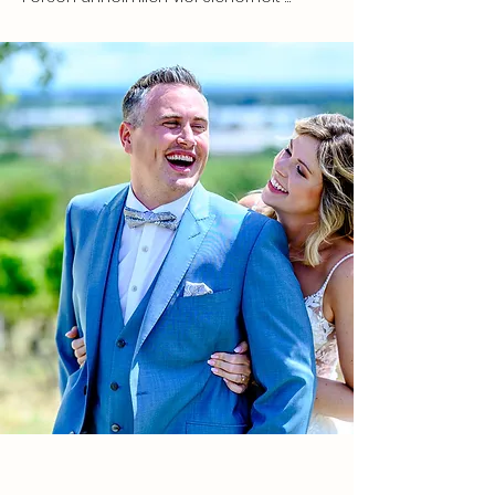
gaben.

Im Vorfeld dann zu unserer Hochzeit 
fand ein mindestens 2-stündiges 
Gespräch bei Roger zuhause statt. Er 
gab uns hier viele Tipps, die u. A. Den 
Ablauf betrafen und sehr wertvoll 
waren, wie bspw. das 
Brautpaarshooting, inkl. First Look vor 
der Trauung zu machen, wenn beide 
noch "frisch" sind.

Während der Trauung war Roger 
gefühlt Teil unserer Gäste, er 
fotografierte, nahm aber auch durch 
seine emotionale Anteilnahme an der 
Trauung teil. Es fühlte sich sehr vertraut 
an (Gäste fragten uns, ob er ein Gast 
oder Dienstleister sei), was besonders 
schön ist, da es sich natürlich 
dennoch um eine Dienstleistung 
handelt, aber eben auch um einen 
sehr emotionalen Tag... Roger 