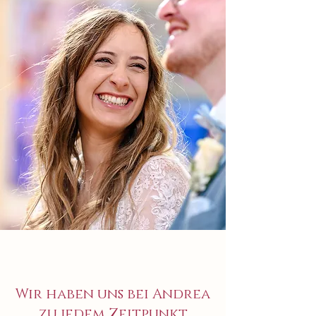
als auch menschlich sehr gut an, wir 
bekamen von allen durchweg positive 
Resonanz. Ich verlor jegliche Scheu vor 
der Kamera zu stehen, das hat auch 
maßgeblich mit Roger und seiner 
angenehmen zurückhaltenden Person 
und Persönlichkeit zu tun.

Lieber Roger, wir danken dir von 
Herzen, dass du uns an einem unserer 
wichtigsten Tage begleitet hast... Und 
so zauberhafte Fotos gemacht hast, 
die einfach dazu einladen in den 
Erinnerungen an unseren großen Tag 
zu schwelgen. Wir werden dich bei der 
nächsten Gelegenheit sehr gerne 
weiterempfehlen und hoffe wir sehen 
dich bald wieder.

Bleib genauso wie du bist! Herzlichsten 
Dank 🧡🧡🧡
Wir haben uns bei Andrea
zu jedem Zeitpunkt