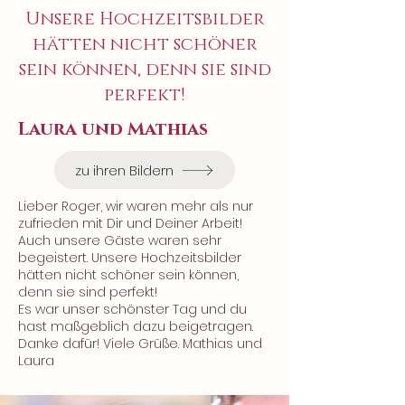
vermittelte uns zu keinem Zeitpunkt 
Unsere Hochzeitsbilder
den Eindruck, ein "Auftrag" zu sein. Er 
hätten nicht schöner
freute sich echt und authentisch mit 
uns! Seine Leidenschaft für Fotografie 
sein können, denn sie sind
ist wirklich ansteckend! So ist es gut 
perfekt!
möglich, dass er nach einigen 
Schnappschüssen auf seine Kamera 
Laura und Mathias
schaut und ein herzliches "geil" kommt.

Er fotografierte neben des 
zu ihren Bildern
Brautpaarshootings, der Trauung auch 
von uns gewünschte Konstellationen, 
Lieber Roger, wir waren mehr als nur
situativ oder bei Wunsch auch die 
zufrieden mit Dir und Deiner Arbeit!
Gäste. Auf Wünsche kann er sehr gut 
Auch unsere Gäste waren sehr
eingehen,

begeistert. Unsere Hochzeitsbilder
hätten nicht schöner sein können,
bspw. keine gestellten Posen, ein 
denn sie sind perfekt!
bestimmtes Motiv als Tattoo - Vorlage 
Es war unser schönster Tag und du
zu fotografieren. Roger brachte sich 
hast maßgeblich dazu beigetragen.
mit der Rückspultaste aktiv in das 
Danke dafür! Viele Grüße. Mathias und
Programm mit ein: erste Bilder des 
Laura
Tages wurden gezeigt. Bei den Gästen 
kam er ebenso, sowohl sein Handwerk 